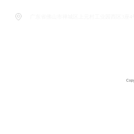
广东省佛山市禅城区上元村工业园西区3座4
Copy